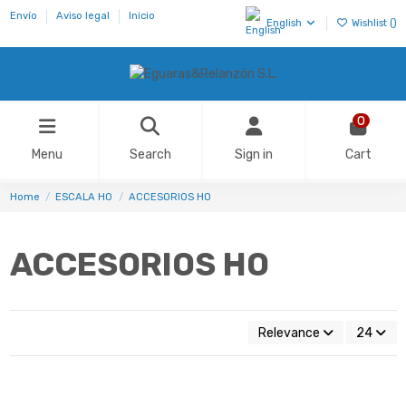
Envío
Aviso legal
Inicio
English
Wishlist (
)
0
Menu
Search
Sign in
Cart
Home
ESCALA H0
ACCESORIOS HO
ACCESORIOS HO
Relevance
24