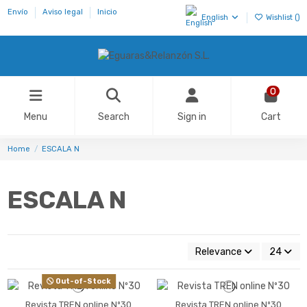
Envío
Aviso legal
Inicio
English
Wishlist (
)
0
Menu
Search
Sign in
Cart
Home
ESCALA N
ESCALA N
Relevance
24
Out-of-Stock
Revista TREN online Nº30
Revista TREN online Nº30