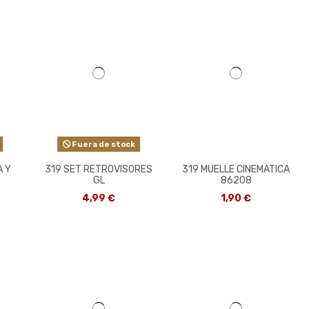
Fuera de stock
A Y
319 SET RETROVISORES
319 MUELLE CINEMATICA
GL
86208
4,99 €
1,90 €