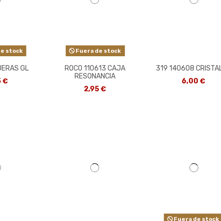
e stock
Fuera de stock
UERAS GL
ROCO 110613 CAJA
319 140608 CRISTA
RESONANCIA
5 €
6,00 €
2,95 €
Fuera de stock