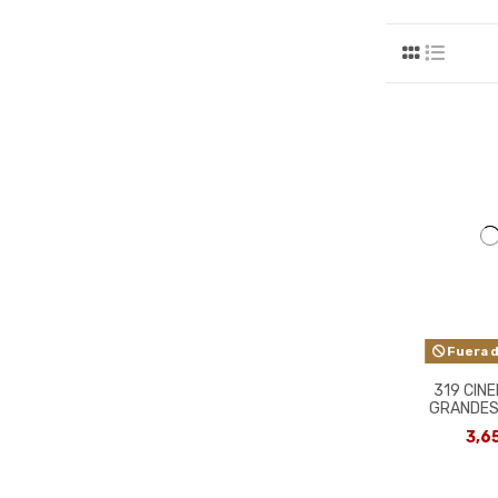
Fuera d
319 CIN
GRANDES
3,6