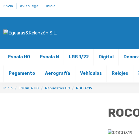
Envío
Aviso legal
Inicio
Escala H0
Escala N
LGB 1/22
Digital
Decor
Pegamento
Aerografía
Vehículos
Relojes
Inicio
ESCALA H0
Repuestos HO
ROCO319
ROCO