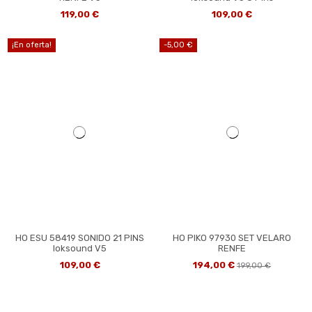
119,00 €
109,00 €
¡En oferta!
-5,00 €
HO ESU 58419 SONIDO 21 PINS
HO PIKO 97930 SET VELARO
loksound V5
RENFE
109,00 €
194,00 €
199,00 €