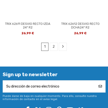
TRIX 62611 DESVIO RECTO IZDA
TRIX 62612 DESVIO RECTO
24º R2
DCHA24º R2
26,99 €
26,99 €
1
2
Sign up to newsletter
Puede darse de baja en cualquier momento. Para ello, consulte nuestra
información de contacto en el aviso legal.