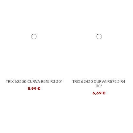
TRIX 62330 CURVA R515 R3 30º
TRIX 62430 CURVA R579,3 R4
30º
5,99 €
6,69 €